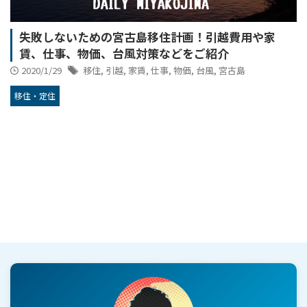
失敗しないための宮古島移住計画！引越費用や家
賃、仕事、物価、台風対策などをご紹介
2020/1/29
移住
,
引越
,
家賃
,
仕事
,
物価
,
台風
,
宮古島
移住・定住