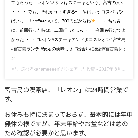
てもらった、レオン♡ シメはステーキという、宮古の人々
・ ・ ・ でも、それがうますぎる件‼︎ やばいっ コスパもや
ばいっ！！coffeeついて、700円だからね
・ ・ ちなみ
に、前回行った時は、二回行ったょw ・ ・ 今回も行けてよ
かった ・ ・ #レオン#ステーキアンドタコスレオン#宮古島
#宮古島ランチ #安定の美味しさ #出会いに感謝#宮古島レオ
ン
⃞ ✧︎*。◡̈⃝︎⋆︎*
(@kanameeeen)がシェアした投稿 -
2017年 8月月28日午前4時28分PDT
宮古島の喫茶店、「レオン」は24時間営業で
す。
お休みも特に決まっておらず、
基本的には年中
無休
の様ですが、
年末年始やお盆などは念の
ため確認が必要かと思います。